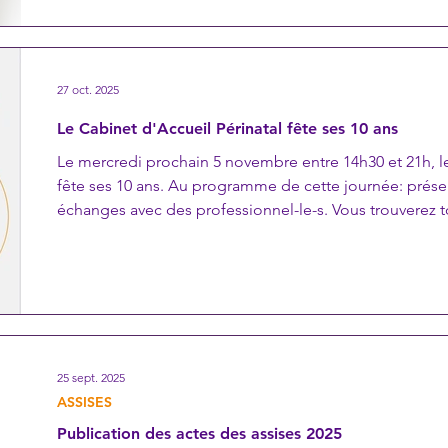
toutes leurs interrogations dans le respect des valeurs f
27 oct. 2025
Le Cabinet d'Accueil Périnatal fête ses 10 ans
Le mercredi prochain 5 novembre entre 14h30 et 21h, le
fête ses 10 ans. Au programme de cette journée: présen
échanges avec des professionnel-le-s. Vous trouverez to
déroulement de la journée ainsi qu'un lien d'inscription 
cabinet .
25 sept. 2025
ASSISES
Publication des actes des assises 2025