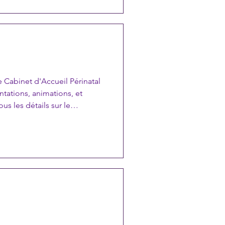
amiliales. S
 Cabinet d'Accueil Périnatal
tations, animations, et
us les détails sur le
sur le site internet du