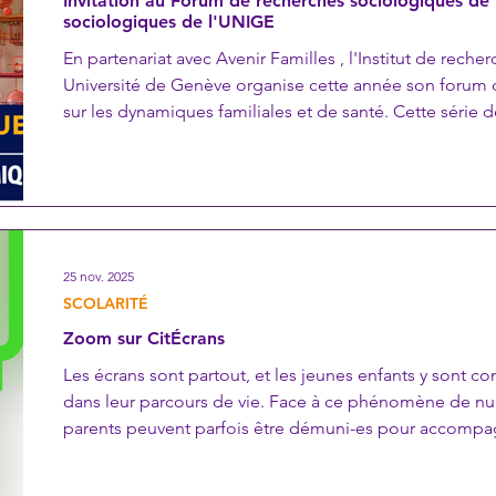
Invitation au Forum de recherches sociologiques de l
sociologiques de l'UNIGE
En partenariat avec Avenir Familles , l'Institut de reche
Université de Genève organise cette année son forum de recherches sociologiques
sur les dynamiques familiales et de santé. Cette série
enjeu au cœur de nos sociétés : les liens entre dynami
de santé. Les transformations contemporaines des mod
médicaux, les crises sanitaires récentes ou encore les 
25 nov. 2025
SCOLARITÉ
Zoom sur CitÉcrans
Les écrans sont partout, et les jeunes enfants y sont co
dans leur parcours de vie. Face à ce phénomène de num
parents peuvent parfois être démuni-es pour accompag
leur enfant dans son utilisation des écrans. L'espace C
aux interrogations des parents. Un professionnel-le est