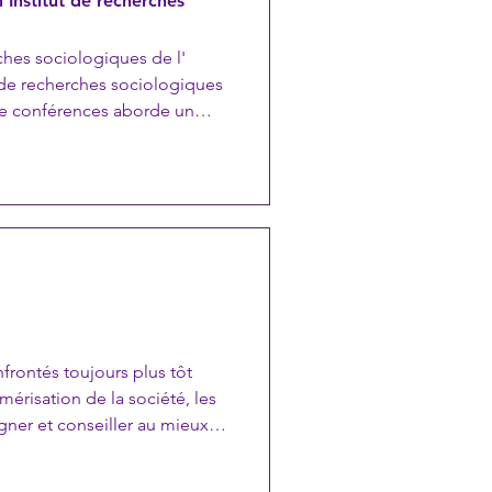
'Institut de recherches
rches sociologiques de l'
 de conférences aborde un
ques familiales et dynamiques
es de vie, les progrès
mutations des rôles pa
nfrontés toujours plus tôt
érisation de la société, les
ner et conseiller au mieux
itÉcrans est là pour répondre
 à disposition et répond à