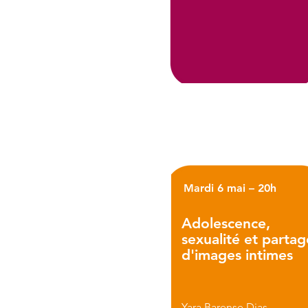
Mardi 6 mai – 20h
Adolescence,
sexualité et partag
d'images intimes
Yara Barense Dias