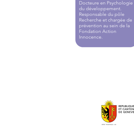
Docteure en Psychologie
du développement.
Responsable du pôle
Recherche et chargée de
prévention au sein de la
Fondation Action
Innocence.