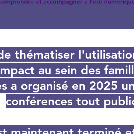
omprendre et accompagner à l’ère numériqu
e thématiser l'utilisati
impact au sein des famil
es a organisé en 2025 un
conférences tout publi
st maintenant terminé e