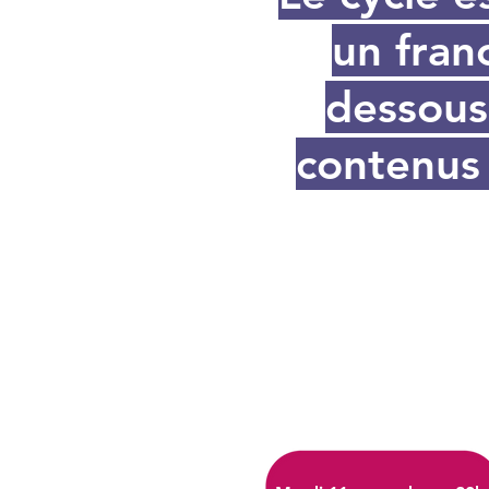
un fran
dessous
contenus 