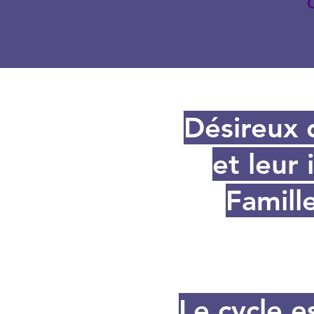
C
Désireux d
et leur 
Famill
Le cycle e