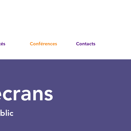
tés
Conférences
Contacts
écrans
blic