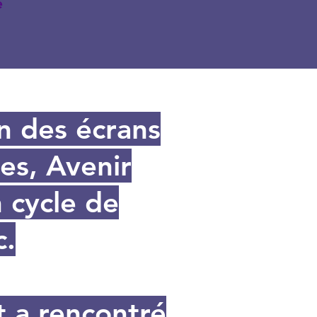
e
on des écrans
les, Avenir
 cycle de
c.
t a rencontré