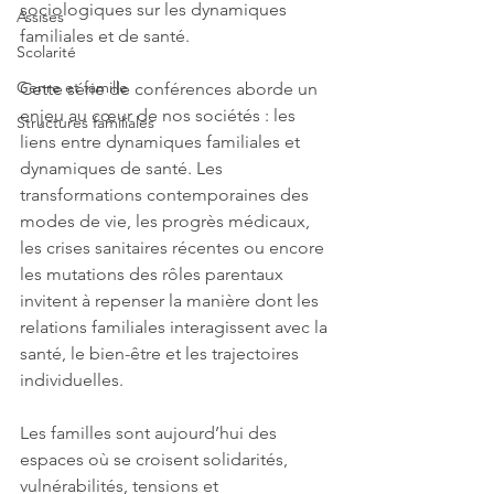
sociologiques sur les dynamiques 
Assises
familiales et de santé.
Scolarité
Genre et famille
Cette série de conférences aborde un 
enjeu au cœur de nos sociétés : les 
Structures familiales
liens entre dynamiques familiales et 
dynamiques de santé. Les 
transformations contemporaines des 
modes de vie, les progrès médicaux, 
les crises sanitaires récentes ou encore 
les mutations des rôles parentaux 
invitent à repenser la manière dont les 
relations familiales interagissent avec la 
santé, le bien-être et les trajectoires 
individuelles.
Les familles sont aujourd’hui des 
espaces où se croisent solidarités, 
vulnérabilités, tensions et 