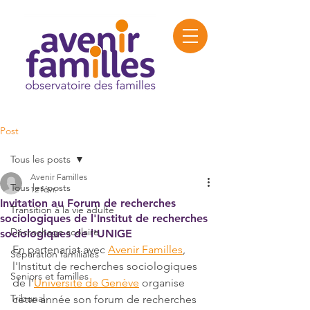
Post
Tous les posts
Avenir Familles
Tous les posts
12 févr.
Invitation au Forum de recherches
Transition à la vie adulte
sociologiques de l'Institut de recherches
Décrochage scolaire
sociologiques de l'UNIGE
En partenariat avec 
Avenir Familles
, 
Séparation familiales
l'Institut de recherches sociologiques 
Seniors et familles
de l'
Université de Genève
 organise 
Tribunal
cette année son forum de recherches 