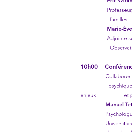
Éric Wid
Professeur, Unive
familles
Marie-Ève
Adjointe scient
Observatoire d
10h00 Conféren
Collaborer avec 
psychiques lors de
enjeux et pra
Manuel Te
Psychologue, Dép
Universitaires de