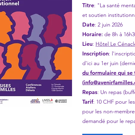
Titre
: "La santé menta
et soutien institution
Date
: 2 juin 2026
Horaire
:
de 8h à 16h3
Lieu
:
Hôtel Le Cénacl
Inscription
:
l'inscript
d'ici au 1er juin (derni
du formulaire qui se
(
info@avenirfamilles.
Repas
: Un repas (buf
Tarif
: 10 CHF pour le
pour les non-membres
demandé pour le repa