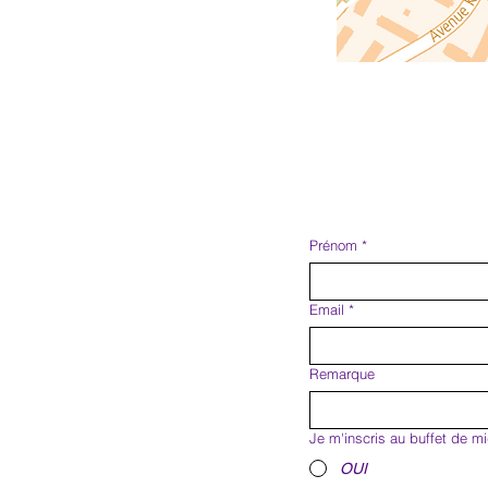
Prénom
*
Email
*
Remarque
Je m'inscris au buffet de m
OUI