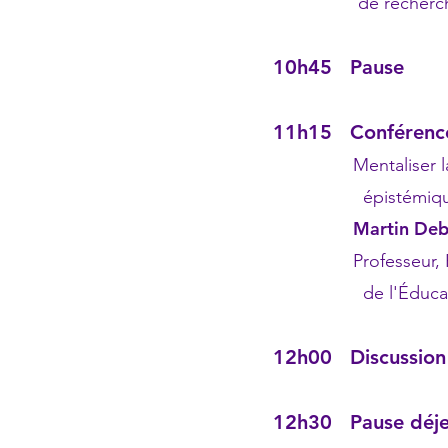
de recherche, Un
10h45 Pause
11h15 Conférenc
Mentaliser la s
épistémique entre
Martin De
Professeur, Facul
de l'Éducation,
12h00 Discussion 
12h30 Pause déj