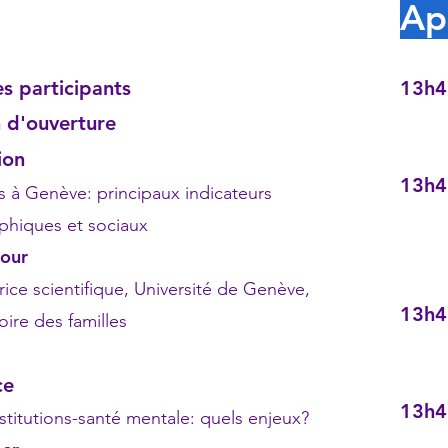
Ap
 participants
13h4
Enfa
d'ouverture
ion
13h4
Genève: principaux indicateurs
Jeun
s et sociaux
et d
our
e scientifique, Université de Genève,
13h4
es familles
Paren
ce
13h
ons-santé mentale: quels enjeux?