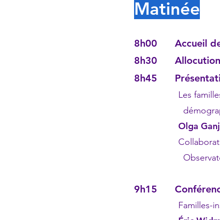
Matinée
8h00 Accueil des
8h30 Allocution 
8h45 Présentat
Les familles à 
démographique
Olga Ganj
Collaboratric
Observatoire d
9h15 Conféren
Familles-instituti