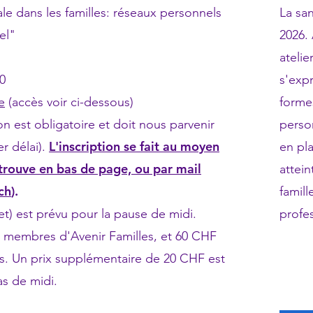
le dans les familles: réseaux personnels
La san
nel"
2026. 
atelie
0
s'expr
e
(accès voir ci-dessous)
formes
ion est obligatoire et doit nous parvenir
perso
L'inscription se fait au moyen
er délai).
en pl
 trouve en bas de page, ou par mail
attein
ch
)
.
famil
fet) est prévu pour la pause de midi.
profes
s membres d'Avenir Familles, et 60 CHF
. Un prix supplémentaire de 20 CHF est
s de midi.