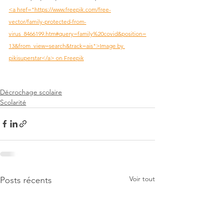
<a href="https://www.freepik.com/free-
vector/family-protected-from-
virus_8466199.htm#query=family%20covid&position=
13&from_view=search&track=ais">Image by 
pikisuperstar</a> on Freepik
Décrochage scolaire
Scolarité
Voir tout
Posts récents