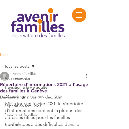
Post
Tous les posts
Avenir Familles
Tous les posts
4 mars 2021
Répertoire d'informations 2021 à l'usage
Transition à la vie adulte
des familles à Genève
Décrochage scolaire
Dernière mise à jour :
19 déc. 2024
Mis à jour en février 2021, le répertoire 
Séparation familiales
d'informations contient la plupart des 
Seniors et familles
adresses utiles pour les familles 
Tribunal
confrontées à des difficultés dans le 