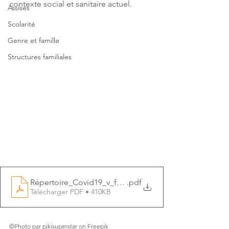
contexte social et sanitaire actuel. 
Assises
Scolarité
Genre et famille
Structures familiales
Répertoire_Covid19_v_février2021
.pdf
Télécharger PDF • 410KB
©Photo par pikisuperstar on Freepik