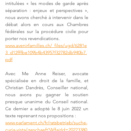
intitulées « les modes de garde après 
séparation : enjeux et perspectives », 
nous avons cherché à intervenir dans le 
débat alors en cours aux Chambres 
fédérales sur la procédure civile pour 
porter nos revendications.
www.avenirfamilles.ch/_files/ugd/6281e
3_d12fffbe109b4b43957f32782db940b7.
pdf
Avec Me Anne Reiser, avocate 
spécialisée en droit de la famille, et 
Christian Dandrès, Conseiller national, 
nous avons pu gagner le soutien 
presque unanime du Conseil national. 
Ce dernier a adopté le 8 juin 2022 un 
texte reprenant nos propositions :
www.parlament.ch/fr/ratsbetrieb/suche-
curia-vista/geschaeft?AffairId=20223380