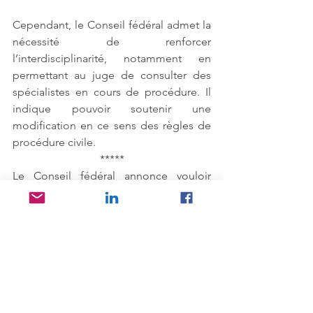
Cependant, le Conseil fédéral admet la 
nécessité de renforcer 
l’interdisciplinarité, notamment en 
permettant au juge de consulter des 
spécialistes en cours de procédure. Il 
indique pouvoir soutenir une 
modification en ce sens des règles de 
procédure civile.
*****
Le Conseil fédéral annonce vouloir 
initier une modification du cadre légal, 
ce qu’Avenir Familles salue.
Notre organisation poursuivra son 
engagement et tentera de pousser les 
revendications qui n’ont pas été 
satisfaites auprès de la population, des 
professionnels, des cantons et des 
parlementaires fédéraux.ales.