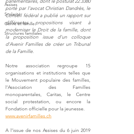
parlementaires, dont le postulat 22.3380 
Assises
porté par l'avocat Christian Dandrès, le 
Scolarité
Conseil fédéral a publié un rapport sur 
différentes propositions visant à 
Genre et famille
moderniser le Droit de la famille, dont 
Structures familiales
la proposition issue d'un colloque 
d'Avenir Familles de créer un Tribunal 
de la Famille. 
Notre association regroupe 15 
organisations et institutions telles que 
le Mouvement populaire des familles, 
l’Association des Familles 
monoparentales, Caritas, le Centre 
social protestation, ou encore la 
Fondation officielle pour la jeunesse.
www.avenirfamilles.ch
A l’issue de nos Assises du 6 juin 2019 