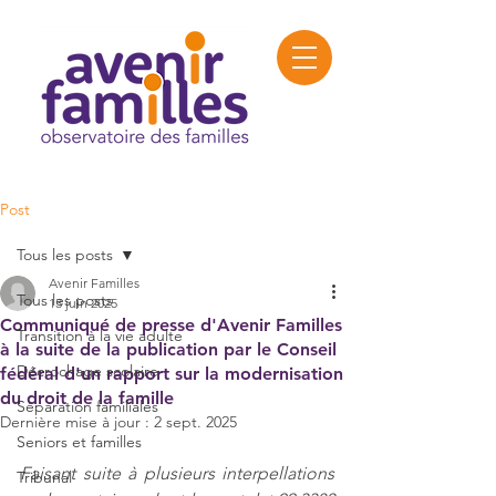
Post
Tous les posts
Avenir Familles
Tous les posts
13 juin 2025
Communiqué de presse d'Avenir Familles
Transition à la vie adulte
à la suite de la publication par le Conseil
Décrochage scolaire
fédéral d'un rapport sur la modernisation
du droit de la famille
Séparation familiales
Dernière mise à jour :
2 sept. 2025
Seniors et familles
Faisant suite à plusieurs interpellations 
Tribunal