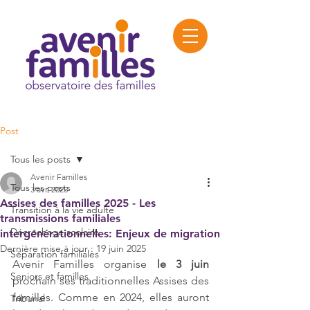
Post
Tous les posts
Avenir Familles
Tous les posts
3 avr. 2025
Assises des familles 2025 - Les
Transition à la vie adulte
transmissions familiales
Décrochage scolaire
intergénérationnelles: Enjeux de migration
Dernière mise à jour :
19 juin 2025
Séparation familiales
Avenir Familles organise 
le 3 juin
Seniors et familles
prochain ses traditionnelles Assises des 
familles. Comme en 2024, elles auront 
Tribunal