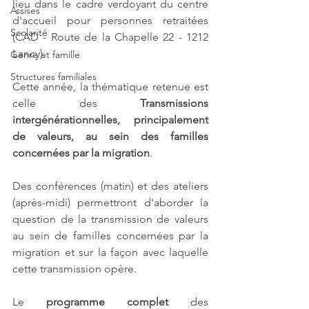
lieu dans le cadre verdoyant du centre 
Assises
d'accueil pour personnes retraitées 
Scolarité
(CAD - Route de la Chapelle 22 - 1212 
Lancy). 
Genre et famille
Structures familiales
Cette année, la thématique retenue est 
celle des 
Transmissions 
intergénérationnelles, principalement 
de valeurs, au sein des familles 
concernées par la migration
.
Des conférences (matin) et des ateliers 
(après-midi) permettront d'aborder la 
question de la transmission de valeurs 
au sein de familles concernées par la 
migration et sur la façon avec laquelle 
cette transmission opère.
Le 
programme complet
 des 