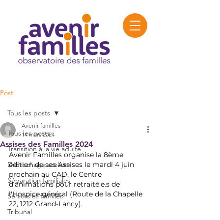
Post
Tous les posts
Avenir familles
Tous les posts
14 mars 2024
Assises des Familles 2024
Transition à la vie adulte
Avenir Familles organise la 8ème 
Décrochage scolaire
édition de ses Assises le mardi 4 juin 
prochain au CAD, le Centre 
Séparation familiales
d'animations pour retraité.e.s de 
l'Hospice général (Route de la Chapelle 
Seniors et familles
22, 1212 Grand-Lancy).
Tribunal