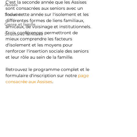
C'est la seconde année que les Assises 
Assises
sont consacrées aux seniors avec un 
Scolarité
focus cette année sur l'isolement et les 
différentes formes de liens familiaux, 
Genre et famille
amicaux, de voisinage et institutionnels.
Trois conférences permettront de 
Structures familiales
mieux comprendre les facteurs 
d'isolement et les moyens pour 
renforcer l'insertion sociale des seniors 
et leur rôle au sein de la famille.
Retrouvez le programme complet et le 
formulaire d'inscription sur notre 
page 
consacrée aux Assises
.