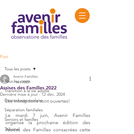
Post
Tous les posts
Avenir Familles
Tous les posts
7 avr. 2022
Assises des Familles 2022
Transition à la vie adulte
Dernière mise à jour :
12 déc. 2024
Décrochage scolaire
Les inscriptions sont ouvertes! 
Séparation familiales
Le mardi 7 juin, Avenir Familles 
Seniors et familles
organise la prochaine édition des 
Tribunal
Assises des Familles consacrées cette 