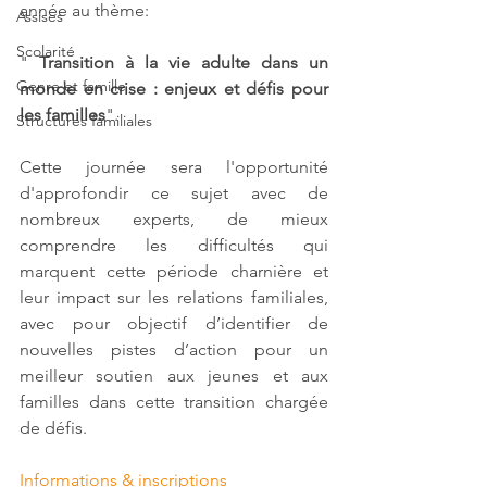
année au thème: 
Assises
Scolarité
" 
Transition à la vie adulte dans un 
Genre et famille
monde en crise : enjeux et défis pour 
les familles
".
Structures familiales
Cette journée sera l'opportunité 
d'approfondir ce sujet avec de 
nombreux experts, de mieux 
comprendre les difficultés qui 
marquent cette période charnière et 
leur impact sur les relations familiales, 
avec pour objectif d’identifier de 
nouvelles pistes d’action pour un 
meilleur soutien aux jeunes et aux 
familles dans cette transition chargée 
de défis. 
Informations & inscriptions