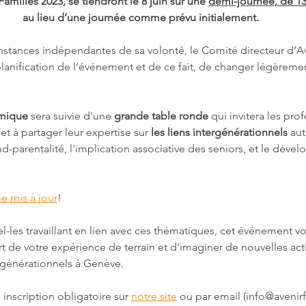
Familles 2023, se tiendront le 8 juin sur une 
demi-journée, de 13
 au lieu d’une journée comme prévu initialement.
onstances indépendantes de sa volonté, le Comité directeur d’Av
lanification de l’événement et de ce fait, de changer légèremen
mique
 sera suivie d'une 
grande table ronde
 qui invitera les pro
t à partager leur expertise sur 
les liens intergénérationnels
 aut
nd-parentalité, l'implication associative des seniors, et le déve
e mis à jour
! 
-les travaillant en lien avec ces thématiques, cet événement v
rt de votre expérience de terrain et d'imaginer de nouvelles acti
ergénérationnels à Genève. 
inscription obligatoire sur 
notre site
 ou par email (info@avenirf