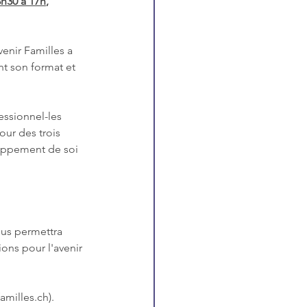
h30 à 17h
, 
enir Familles a 
t son format et 
fessionnel-les 
our des trois 
loppement de soi 
ous permettra 
ons pour l'avenir 
amilles.ch). 