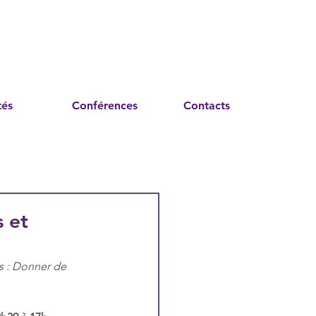
tés
Conférences
Contacts
s et
s : Donner de 