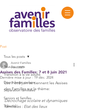
Post
Tous les posts
Avenir Familles
Tous les posts
8 avr. 2021
Assises des Familles: 7 et 8 juin 2021
Transition à la vie adulte
Dernière mise à jour :
19 déc. 2024
Décrochage scolaire
Les 7 et 8 juin se tiennent les Assises 
des Familles sur le thème: 
Séparation familiales
Seniors et familles
Décrochage scolaire et dynamiques 
Tribunal
familiales : Etat des lieux