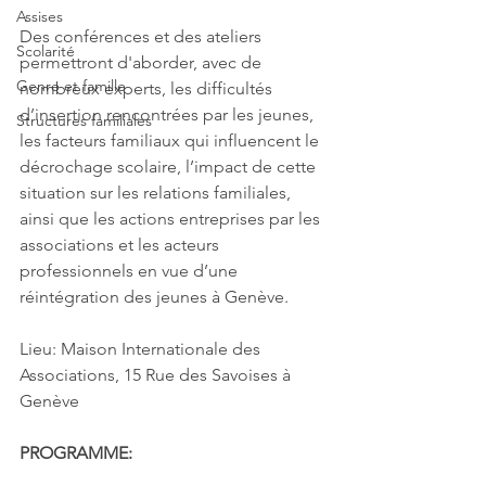
Assises
Des conférences et des ateliers 
Scolarité
permettront d'aborder, avec de 
Genre et famille
nombreux experts, les difficultés 
d’insertion rencontrées par les jeunes, 
Structures familiales
les facteurs familiaux qui influencent le 
décrochage scolaire, l’impact de cette 
situation sur les relations familiales, 
ainsi que les actions entreprises par les 
associations et les acteurs 
professionnels en vue d’une 
réintégration des jeunes à Genève.
Lieu: Maison Internationale des 
Associations, 15 Rue des Savoises à 
Genève
PROGRAMME: 