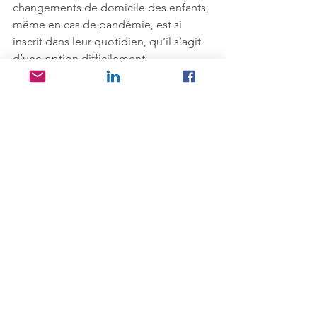
changements de domicile des enfants, 
même en cas de pandémie, est si 
inscrit dans leur quotidien, qu’il s’agit 
d’une option difficilement 
envisageable par les psychologues.
L’Observatoire des familles de 
l’Université de Genève
  a décidé 
d’étudier les conséquences du 
confinement sur la vie des familles et 
les mesures prises par plusieurs Etats 
pour les soutenir dans leur vie 
quotidienne. Cette étude exploratoire 
se fait à travers l’analyse de la presse 
de huit pays européens (Allemagne, 
Angleterre, France, Italie, Pays-Bas, 
Russie, Suède et Suisse)
Structures familiales