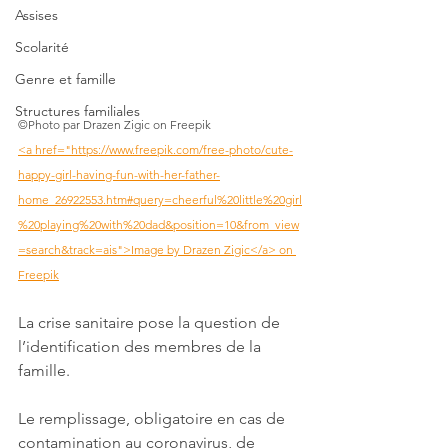
Assises
Scolarité
Genre et famille
Structures familiales
©Photo par Drazen Zigic on Freepik
<a href="https://www.freepik.com/free-photo/cute-
happy-girl-having-fun-with-her-father-
home_26922553.htm#query=cheerful%20little%20girl
%20playing%20with%20dad&position=10&from_view
=search&track=ais">Image by Drazen Zigic</a> on 
Freepik
La crise sanitaire pose la question de 
l’identification des membres de la 
famille. 
Le remplissage, obligatoire en cas de 
contamination au coronavirus, de 