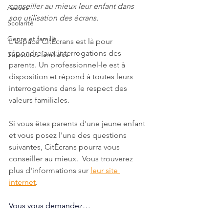
conseiller au mieux leur enfant dans 
Assises
son utilisation des écrans. 
Scolarité
Genre et famille
L'espace CitÉcrans est là pour 
répondre aux interrogations des 
Structures familiales
parents. Un professionnel-le est à 
disposition et répond à toutes leurs 
interrogations dans le respect des 
valeurs familiales. 
Si vous êtes parents d'une jeune enfant 
et vous posez l'une des questions 
suivantes, CitÉcrans pourra vous 
conseiller au mieux.  Vous trouverez 
plus d'informations sur 
leur site 
internet
.
Vous vous demandez…