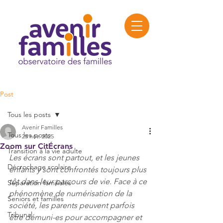
Post
Tous les posts
Avenir Familles
Tous les posts
25 nov. 2025
Zoom sur CitÉcrans
Transition à la vie adulte
Les écrans sont partout, et les jeunes 
Décrochage scolaire
enfants y sont confrontés toujours plus 
tôt dans leur parcours de vie. Face à ce 
Séparation familiales
phénomène de numérisation de la 
Seniors et familles
société, les parents peuvent parfois 
Tribunal
être démuni-es pour accompagner et 