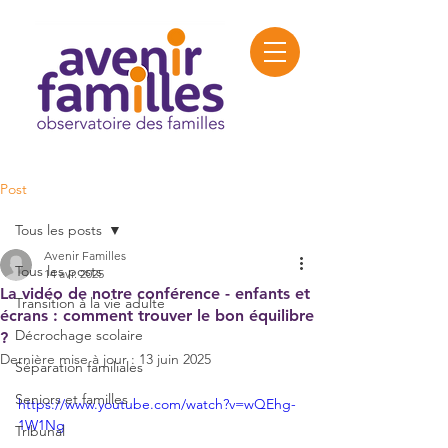
Post
Tous les posts
Avenir Familles
Tous les posts
14 avr. 2025
La vidéo de notre conférence - enfants et
Transition à la vie adulte
écrans : comment trouver le bon équilibre
Décrochage scolaire
?
Dernière mise à jour :
13 juin 2025
Séparation familiales
Seniors et familles
https://www.youtube.com/watch?v=wQEhg-
1W1Ng
Tribunal