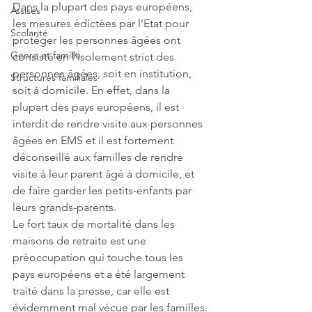
Dans la plupart des pays européens, 
Assises
les mesures édictées par l’Etat pour 
Scolarité
protéger les personnes âgées ont 
Genre et famille
consisté en l’isolement strict des 
personnes âgées, soit en institution, 
Structures familiales
soit à domicile. En effet, dans la 
plupart des pays européens, il est 
interdit de rendre visite aux personnes 
âgées en EMS et il est fortement 
déconseillé aux familles de rendre 
visite à leur parent âgé à domicile, et 
de faire garder les petits-enfants par 
leurs grands-parents. 
Le fort taux de mortalité dans les 
maisons de retraite est une 
préoccupation qui touche tous les 
pays européens et a été largement 
traité dans la presse, car elle est 
évidemment mal vécue par les familles. 